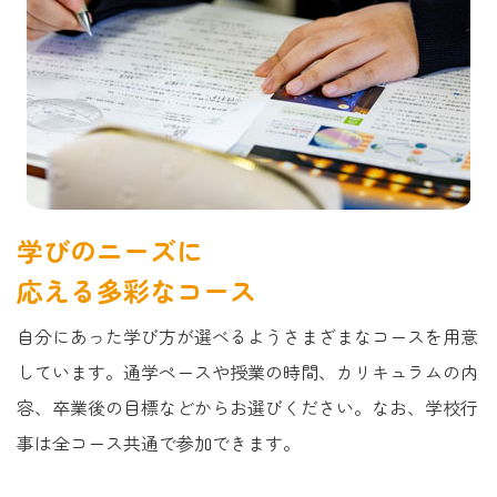
入学案内
当校の特徴
卒業までの流れ
コース紹介
新卒生の方へ（中学生）
在校生・先輩の声
転入・編入の方へ
教職員採用情報
みのり探究コース
進路サポート
オープンスクール
まなび基礎コース
電話で相談
075-951-1355
よくある質問
4日Myスタイルコース
学びのニーズに
デジタルパンフレット
家庭集中コース
ネットで相談
お問い合わせフォーム
応える多彩なコース
こども教育コース
よくある質問
ビジネス・ITキャリアコース
自分にあった学び方が選べるようさまざまなコースを用意
しています。通学ペースや授業の時間、カリキュラムの内
容、卒業後の目標などからお選びください。なお、学校行
事は全コース共通で参加できます。