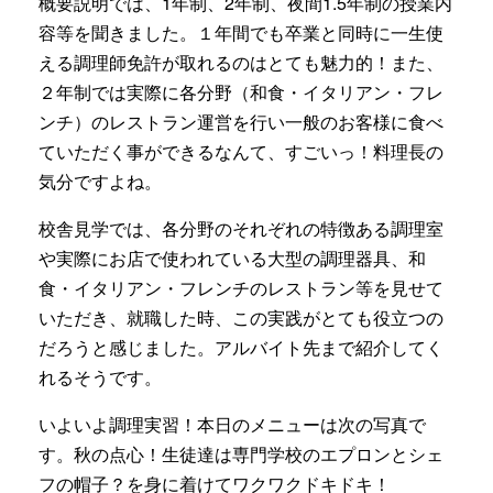
概要説明では、1年制、2年制、夜間1.5年制の授業内
容等を聞きました。１年間でも卒業と同時に一生使
える調理師免許が取れるのはとても魅力的！また、
２年制では実際に各分野（和食・イタリアン・フレ
ンチ）のレストラン運営を行い一般のお客様に食べ
ていただく事ができるなんて、すごいっ！料理長の
気分ですよね。
校舎見学では、各分野のそれぞれの特徴ある調理室
や実際にお店で使われている大型の調理器具、和
食・イタリアン・フレンチのレストラン等を見せて
いただき、就職した時、この実践がとても役立つの
だろうと感じました。アルバイト先まで紹介してく
れるそうです。
いよいよ調理実習！本日のメニューは次の写真で
す。秋の点心！生徒達は専門学校のエプロンとシェ
フの帽子？を身に着けてワクワクドキドキ！