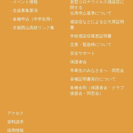
-
イベント情報
新型コロナウイルス感染症に
関する
-
生徒募集要項
出席停止基準について
-
各種申込（中学生用）
感染症などによる公欠席証明
書
-
京都西山高校リンク集
学校感染症罹患証明書
災害・緊急時について
安全サポート
保護者会
卒業生のみなさまへ・同窓会
各種証明書発行について
各種会則（保護者会・クラブ
後援会・同窓会）
アクセス
資料請求
採用情報