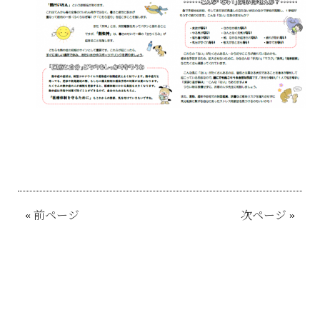
«
前ページ
次ページ
»