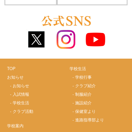
TOP
学校生活
お知らせ
-
学校行事
-
お知らせ
-
クラブ紹介
-
入試情報
-
制服紹介
-
学校生活
-
施設紹介
-
クラブ活動
-
保健室より
-
進路指導部より
学校案内