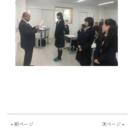
«
前ページ
次ページ
»