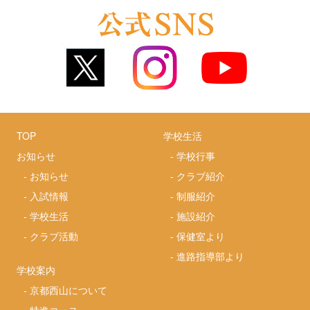
TOP
学校生活
お知らせ
-
学校行事
-
お知らせ
-
クラブ紹介
-
入試情報
-
制服紹介
-
学校生活
-
施設紹介
-
クラブ活動
-
保健室より
-
進路指導部より
学校案内
-
京都西山について