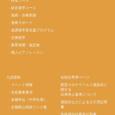
-
特進コース
-
総合進学コース
-
進路・合格実績
-
進路サポート
-
放課後学習支援プログラム
-
交換留学
-
教育連携・協定校
-
個人ピアノレッスン
入試情報
在校生専用ページ
-
イベント情報
新型コロナウイルス感染症に
関する
-
生徒募集要項
出席停止基準について
-
各種申込（中学生用）
感染症などによる公欠席証明
書
-
京都西山高校リンク集
学校感染症罹患証明書