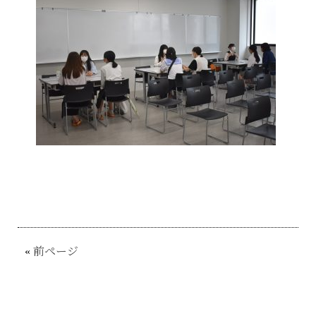
«
前ページ