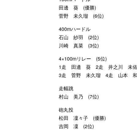
田邊 葵 (優勝)
菅野 未久瑠 (6位)
400mハードル
石山 紗羽 (2位)
川崎 真菜 (3位)
4×100mリレー (5位)
1走 田邊 葵 2走 井之川 未
3走 菅野 未久瑠 4走 山本 
走幅跳
村山 美乃 (7位)
砲丸投
松田 凜々子 (優勝)
吉岡 凜 (2位)