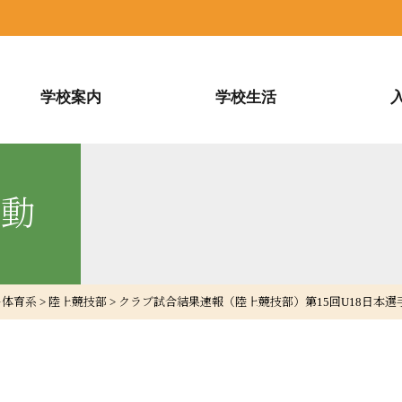
学校案内
学校生活
活動
ー体育系
>
陸上競技部
>
クラブ試合結果速報（陸上競技部）第15回U18日本選