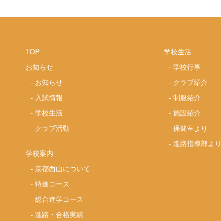
TOP
学校生活
お知らせ
-
学校行事
-
お知らせ
-
クラブ紹介
-
入試情報
-
制服紹介
-
学校生活
-
施設紹介
-
クラブ活動
-
保健室より
-
進路指導部よ
学校案内
-
京都西山について
-
特進コース
-
総合進学コース
-
進路・合格実績