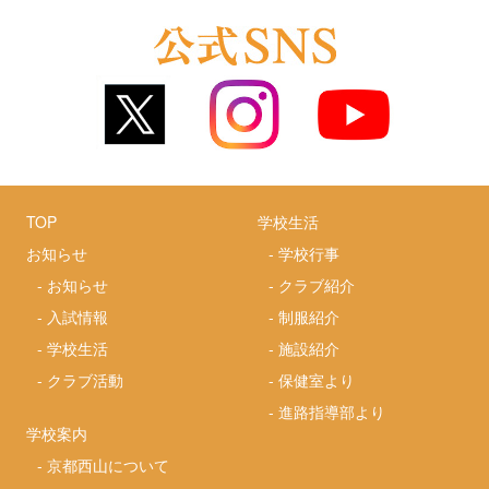
TOP
学校生活
お知らせ
-
学校行事
-
お知らせ
-
クラブ紹介
-
入試情報
-
制服紹介
-
学校生活
-
施設紹介
-
クラブ活動
-
保健室より
-
進路指導部より
学校案内
-
京都西山について