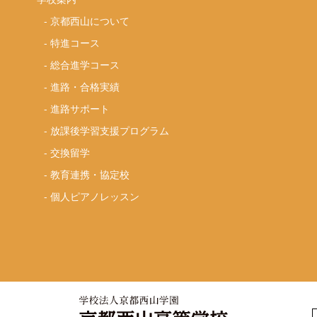
-
京都西山について
-
特進コース
-
総合進学コース
-
進路・合格実績
-
進路サポート
-
放課後学習支援プログラム
-
交換留学
-
教育連携・協定校
-
個人ピアノレッスン