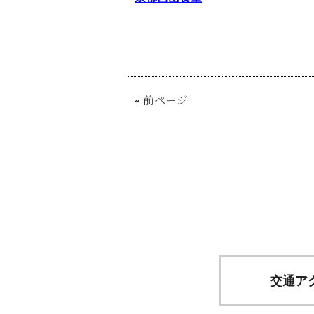
«
前ページ
交通ア