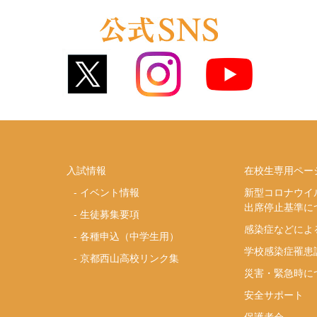
入試情報
在校生専用ペー
-
イベント情報
新型コロナウイ
出席停止基準に
-
生徒募集要項
感染症などによ
-
各種申込（中学生用）
学校感染症罹患
-
京都西山高校リンク集
災害・緊急時に
安全サポート
り
保護者会