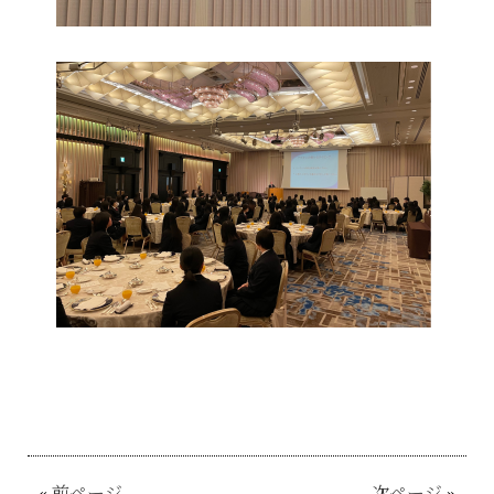
«
前ページ
次ページ
»