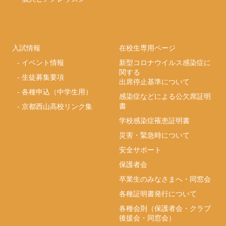
入試情報
在校生専用ページ
-
イベント情報
新型コロナウイルス感染症に
関する
-
生徒募集要項
出席停止基準について
-
各種申込（中学生用）
感染症などによる公欠席証明
書
-
京都西山高校リンク集
学校感染症罹患証明書
災害・緊急時について
安全サポート
保護者会
卒業生のみなさまへ・同窓会
各種証明書発行について
各種会則（保護者会・クラブ
後援会・同窓会）