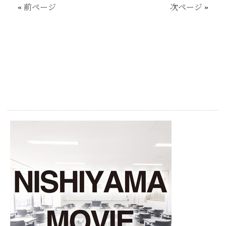
«
前ページ
次ページ
»