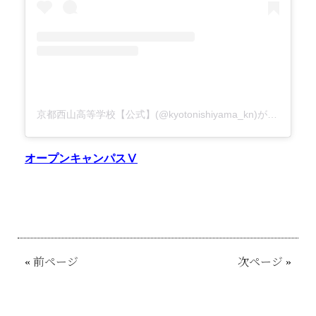
京都西山高等学校【公式】(@kyotonishiyama_kn)がシェアした投稿
オープンキャンパスⅤ
«
前ページ
次ページ
»