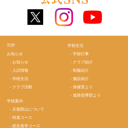
TOP
学校生活
お知らせ
-
学校行事
-
お知らせ
-
クラブ紹介
-
入試情報
-
制服紹介
-
学校生活
-
施設紹介
-
クラブ活動
-
保健室より
-
進路指導部より
学校案内
-
京都西山について
-
特進コース
-
総合進学コース