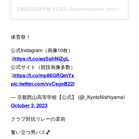
京都西山高等学校【公式】(@kyotonishiyama_kn)がシェアした投稿
体育祭！
公式Instagram（画像10枚）
⤵️
https://t.co/aqSqhNiZgL
公式サイト（競技画像多数）
⤵️
https://t.co/mp86GRQmYx
pic.twitter.com/vvCsgeB22i
— 京都西山高等学校【公式】 (@_KyotoNishiyama)
October 3, 2023
クラブ対抗リレーの直前
奮い立つ男バス🏀