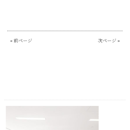
«
前ページ
次ページ
»