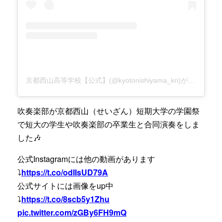
京都西山高等学校【公式】(@kyotonishiyama_kn)がシェアした投稿
吹奏楽部が京都西山（せいざん）短期大学の学園祭
で短大の学生や吹奏楽部の卒業生と合同演奏をしま
した🎶
公式Instagramには他の動画があります
⤵️
https://t.co/odIIsUD79A
公式サイトには画像をup中
⤵️
https://t.co/8scb5y1Zhu
pic.twitter.com/zGBy6FH9mQ