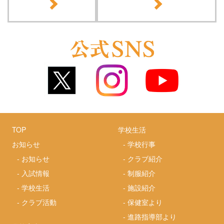
TOP
学校生活
お知らせ
-
学校行事
-
お知らせ
-
クラブ紹介
-
入試情報
-
制服紹介
-
学校生活
-
施設紹介
-
クラブ活動
-
保健室より
-
進路指導部より