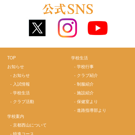
TOP
学校生活
お知らせ
-
学校行事
-
お知らせ
-
クラブ紹介
-
入試情報
-
制服紹介
-
学校生活
-
施設紹介
-
クラブ活動
-
保健室より
-
進路指導部より
学校案内
-
京都西山について
-
特進コース