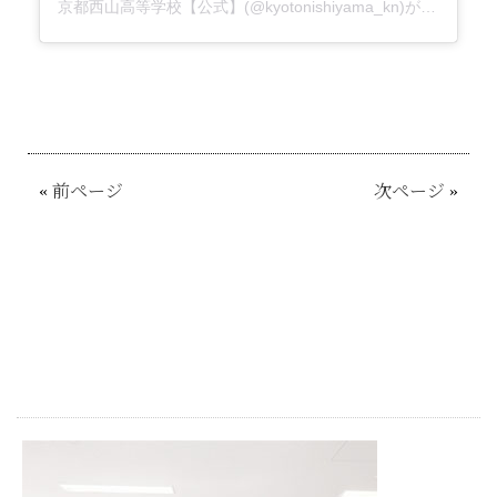
京都西山高等学校【公式】(@kyotonishiyama_kn)がシェアした投稿
«
前ページ
次ページ
»