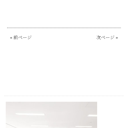
«
前ページ
次ページ
»