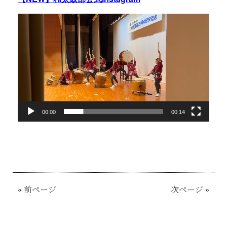
動
画
プ
レ
ー
ヤ
ー
00:00
00:14
«
前ページ
次ページ
»