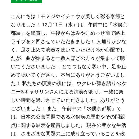
こんにちは！モミジやイチョウが美しく彩る季節と
なりました！
12月11日（水）は、午前中に「水俣京
都展」を鑑賞し、午後からはみやこ
めっせ前で路上
ライブを２回させていただきました！
人通りが少な
く、足を止めて演奏を聴いていただけるか心配でし
たが、曲が始まると十数人ほどの方々が集まって聴
いてくださいました！ とてつもなく寒い中、足を止
めて聴いてくださり、本当にありがとうございまし
た！
私たちの演奏の後には、ウクレレ弾き語りの
ケ
ニー&キャサリン
さんによる演奏があり、一緒に楽
しい時間を過ごさせていただきました。ありがとう
ございました！
また、午前中の「水俣京都展」で
は、日本の公害問題である水俣病の歴史やその問題
点に関する展示を鑑賞しました。 現在の豊かな生活
は、さまざまな問題の上に成り立っていることを改