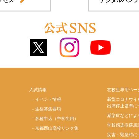
入試情報
在校生専用ペー
-
イベント情報
新型コロナウイ
出席停止基準に
-
生徒募集要項
感染症などによ
-
各種申込（中学生用）
学校感染症罹患
-
京都西山高校リンク集
災害・緊急時に