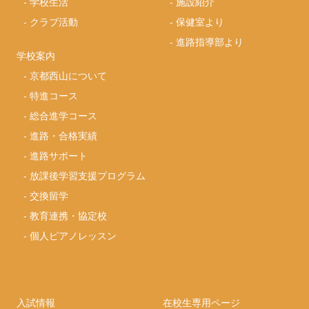
-
学校生活
-
施設紹介
-
クラブ活動
-
保健室より
-
進路指導部より
学校案内
-
京都西山について
-
特進コース
-
総合進学コース
-
進路・合格実績
-
進路サポート
-
放課後学習支援プログラム
-
交換留学
-
教育連携・協定校
-
個人ピアノレッスン
入試情報
在校生専用ページ