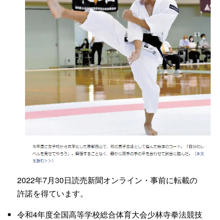
2022
年
7
月
30
日読売新聞オンライン・事前に転載の
許諾を得ています。
令和4年度全国高等学校総合体育大会少林寺拳法競技