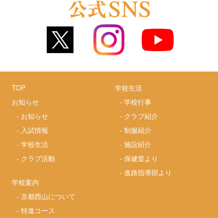
TOP
学校生活
お知らせ
-
学校行事
-
お知らせ
-
クラブ紹介
-
入試情報
-
制服紹介
-
学校生活
-
施設紹介
-
クラブ活動
-
保健室より
-
進路指導部より
学校案内
-
京都西山について
-
特進コース