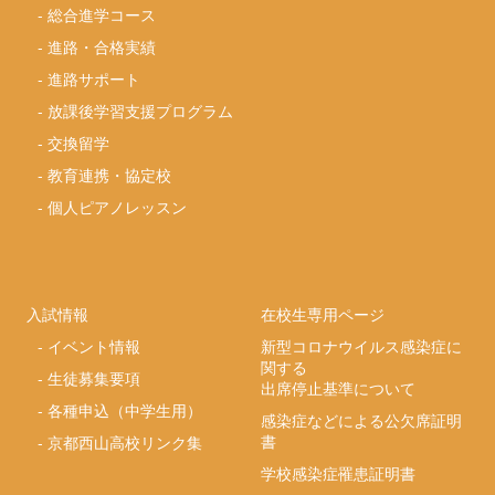
-
総合進学コース
-
進路・合格実績
-
進路サポート
-
放課後学習支援プログラム
-
交換留学
-
教育連携・協定校
-
個人ピアノレッスン
入試情報
在校生専用ページ
-
イベント情報
新型コロナウイルス感染症に
関する
-
生徒募集要項
出席停止基準について
-
各種申込（中学生用）
感染症などによる公欠席証明
書
-
京都西山高校リンク集
学校感染症罹患証明書