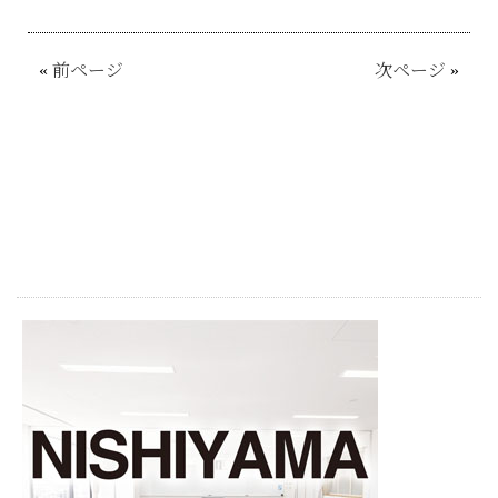
«
前ページ
次ページ
»