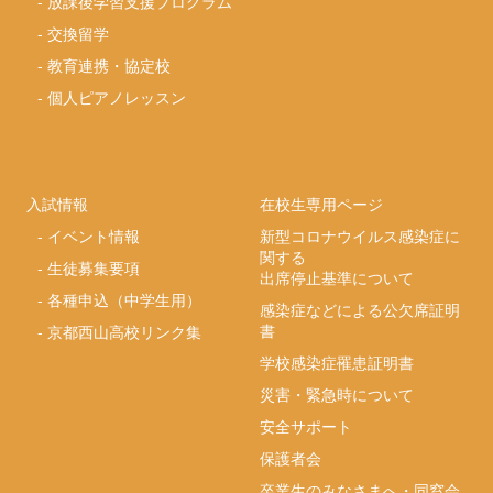
-
放課後学習支援プログラム
-
交換留学
-
教育連携・協定校
-
個人ピアノレッスン
入試情報
在校生専用ページ
-
イベント情報
新型コロナウイルス感染症に
関する
-
生徒募集要項
出席停止基準について
-
各種申込（中学生用）
感染症などによる公欠席証明
書
-
京都西山高校リンク集
学校感染症罹患証明書
災害・緊急時について
安全サポート
保護者会
卒業生のみなさまへ・同窓会