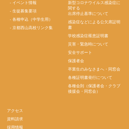
-
イベント情報
新型コロナウイルス感染症に
関する
-
生徒募集要項
出席停止基準について
-
各種申込（中学生用）
感染症などによる公欠席証明
書
-
京都西山高校リンク集
学校感染症罹患証明書
災害・緊急時について
安全サポート
保護者会
卒業生のみなさまへ・同窓会
各種証明書発行について
各種会則（保護者会・クラブ
後援会・同窓会）
アクセス
資料請求
採用情報