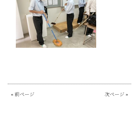
«
前ページ
次ページ
»