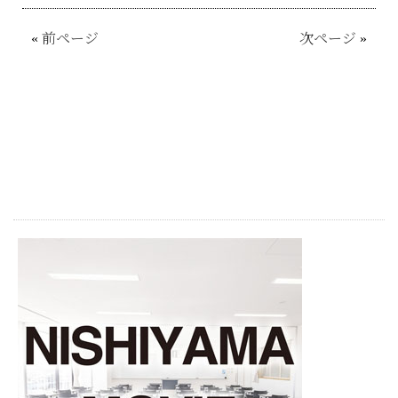
«
前ページ
次ページ
»