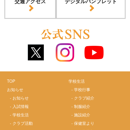
交通アクセス
デジタルパンフレット
TOP
学校生活
お知らせ
-
学校行事
-
お知らせ
-
クラブ紹介
-
入試情報
-
制服紹介
-
学校生活
-
施設紹介
-
クラブ活動
-
保健室より