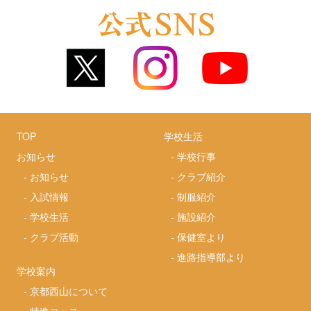
TOP
学校生活
お知らせ
-
学校行事
-
お知らせ
-
クラブ紹介
-
入試情報
-
制服紹介
-
学校生活
-
施設紹介
-
クラブ活動
-
保健室より
-
進路指導部より
学校案内
-
京都西山について