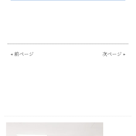
«
前ページ
次ページ
»