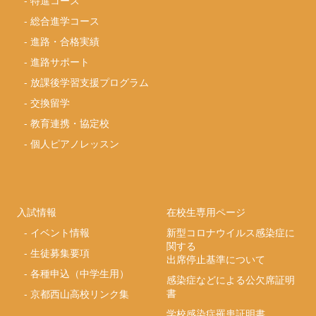
-
特進コース
-
総合進学コース
-
進路・合格実績
-
進路サポート
-
放課後学習支援プログラム
-
交換留学
-
教育連携・協定校
-
個人ピアノレッスン
入試情報
在校生専用ページ
-
イベント情報
新型コロナウイルス感染症に
関する
-
生徒募集要項
出席停止基準について
-
各種申込（中学生用）
感染症などによる公欠席証明
書
-
京都西山高校リンク集
学校感染症罹患証明書