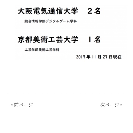
«
前ページ
次ページ
»