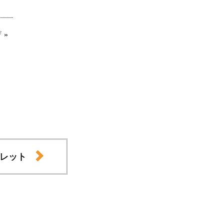
ジ
»
レット