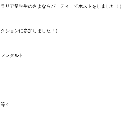
トラリア留学生のさよならパーティーでホストをしました！）
アクションに参加しました！）
スフレタルト
）
 等々