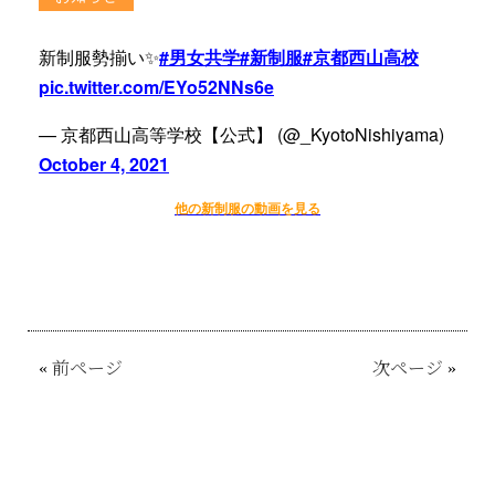
新制服勢揃い✨
#男女共学
#新制服
#京都西山高校
pic.twitter.com/EYo52NNs6e
— 京都西山高等学校【公式】 (@_KyotoNishiyama)
October 4, 2021
他の新制服の動画を見る
«
前ページ
次ページ
»