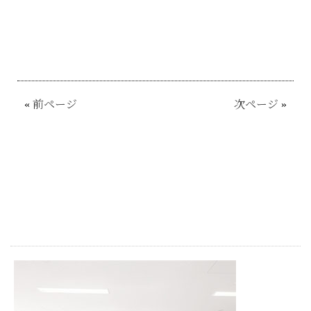
«
前ページ
次ページ
»