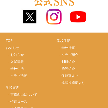
TOP
学校生活
お知らせ
-
学校行事
-
お知らせ
-
クラブ紹介
-
入試情報
-
制服紹介
-
学校生活
-
施設紹介
-
クラブ活動
-
保健室より
-
進路指導部より
学校案内
-
京都西山について
-
特進コース