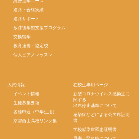
-
総合進学コース
-
進路・合格実績
-
進路サポート
-
放課後学習支援プログラム
-
交換留学
-
教育連携・協定校
-
個人ピアノレッスン
入試情報
在校生専用ページ
-
イベント情報
新型コロナウイルス感染症に
関する
-
生徒募集要項
出席停止基準について
-
各種申込（中学生用）
感染症などによる公欠席証明
書
-
京都西山高校リンク集
学校感染症罹患証明書
災害・緊急時について