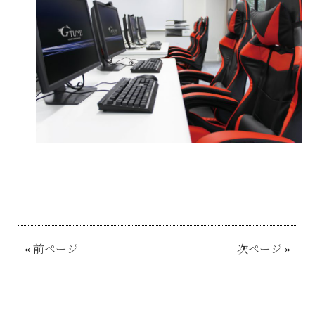
«
前ページ
次ページ
»