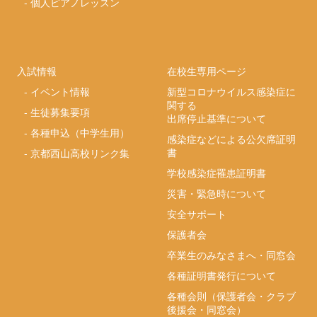
-
個人ピアノレッスン
入試情報
在校生専用ページ
-
イベント情報
新型コロナウイルス感染症に
関する
-
生徒募集要項
出席停止基準について
-
各種申込（中学生用）
感染症などによる公欠席証明
書
-
京都西山高校リンク集
学校感染症罹患証明書
災害・緊急時について
安全サポート
保護者会
卒業生のみなさまへ・同窓会
各種証明書発行について
各種会則（保護者会・クラブ
後援会・同窓会）