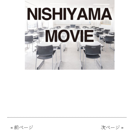
«
前ページ
次ページ
»