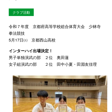
クラブ活動
令和７年度 京都府高等学校総合体育大会 少林寺
拳法競技
5月17日㈯ 京都西山高校
インターハイ出場決定！
男子単独演武の部 ２位 奥田蓮
女子組演武の部 ２位 田中小夏・田淵友佳理