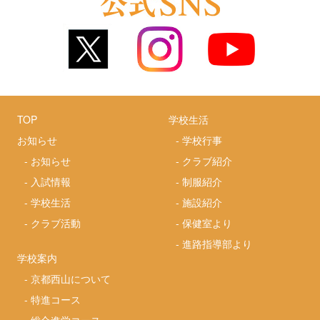
TOP
学校生活
お知らせ
-
学校行事
-
お知らせ
-
クラブ紹介
-
入試情報
-
制服紹介
-
学校生活
-
施設紹介
-
クラブ活動
-
保健室より
-
進路指導部より
学校案内
-
京都西山について
-
特進コース
-
総合進学コース