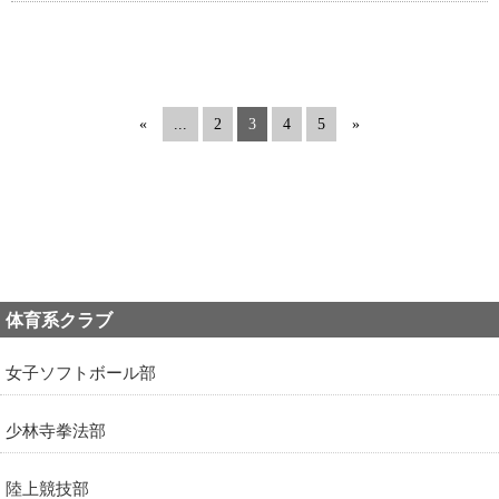
«
...
2
3
4
5
»
体育系クラブ
女子ソフトボール部
少林寺拳法部
陸上競技部