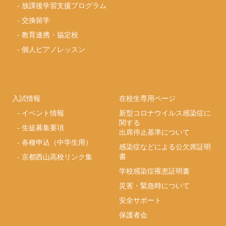
-
放課後学習支援プログラム
-
交換留学
-
教育連携・協定校
-
個人ピアノレッスン
入試情報
在校生専用ページ
-
イベント情報
新型コロナウイルス感染症に
関する
-
生徒募集要項
出席停止基準について
-
各種申込（中学生用）
感染症などによる公欠席証明
書
-
京都西山高校リンク集
学校感染症罹患証明書
災害・緊急時について
安全サポート
保護者会