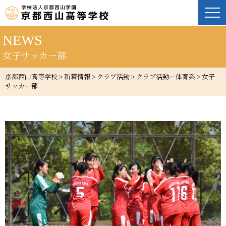
NEWS
女子サッカー部
京都西山高等学校
>
新着情報
>
クラブ活動
>
クラブ活動ー体育系
>
女子
サッカー部