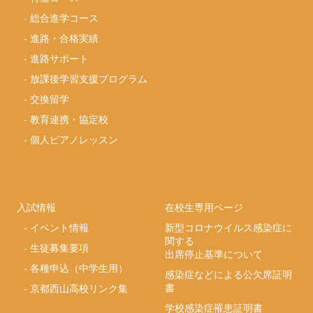
-
総合進学コース
-
進路・合格実績
-
進路サポート
-
放課後学習支援プログラム
-
交換留学
-
教育連携・協定校
-
個人ピアノレッスン
入試情報
在校生専用ページ
-
イベント情報
新型コロナウイルス感染症に
関する
-
生徒募集要項
出席停止基準について
-
各種申込（中学生用）
感染症などによる公欠席証明
書
-
京都西山高校リンク集
学校感染症罹患証明書