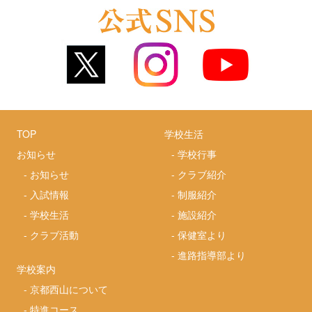
TOP
学校生活
お知らせ
-
学校行事
-
お知らせ
-
クラブ紹介
-
入試情報
-
制服紹介
-
学校生活
-
施設紹介
-
クラブ活動
-
保健室より
-
進路指導部より
学校案内
-
京都西山について
-
特進コース