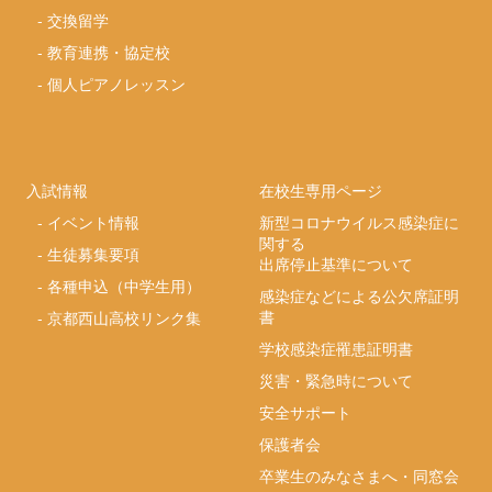
-
交換留学
-
教育連携・協定校
-
個人ピアノレッスン
入試情報
在校生専用ページ
-
イベント情報
新型コロナウイルス感染症に
関する
-
生徒募集要項
出席停止基準について
-
各種申込（中学生用）
感染症などによる公欠席証明
書
-
京都西山高校リンク集
学校感染症罹患証明書
災害・緊急時について
安全サポート
保護者会
卒業生のみなさまへ・同窓会