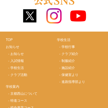
TOP
学校生活
お知らせ
-
学校行事
-
お知らせ
-
クラブ紹介
-
入試情報
-
制服紹介
-
学校生活
-
施設紹介
-
クラブ活動
-
保健室より
-
進路指導部より
学校案内
-
京都西山について
-
特進コース
-
総合進学コース