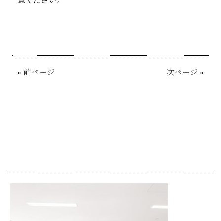
«
前ページ
次ページ
»