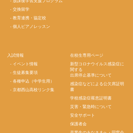
-
放課後学習支援プログラム
-
交換留学
-
教育連携・協定校
-
個人ピアノレッスン
入試情報
在校生専用ページ
-
イベント情報
新型コロナウイルス感染症に
関する
-
生徒募集要項
出席停止基準について
-
各種申込（中学生用）
感染症などによる公欠席証明
書
-
京都西山高校リンク集
学校感染症罹患証明書
災害・緊急時について
安全サポート
保護者会
卒業生のみなさまへ・同窓会