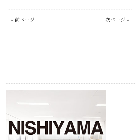
«
前ページ
次ページ
»