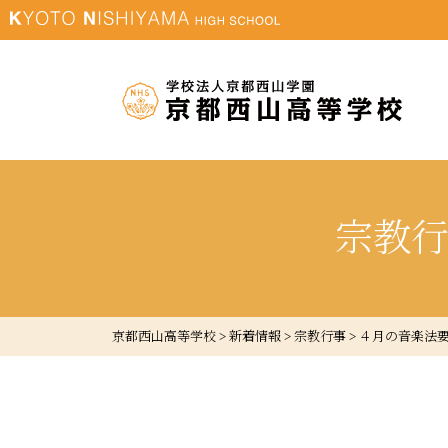
宗教
京都西山高等学校
>
新着情報
>
宗教行事
>
４月の音楽法