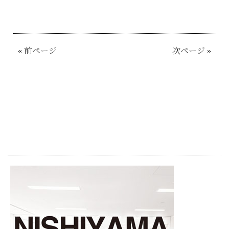
«
前ページ
次ページ
»