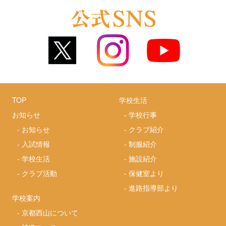
TOP
学校生活
お知らせ
-
学校行事
-
お知らせ
-
クラブ紹介
-
入試情報
-
制服紹介
-
学校生活
-
施設紹介
-
クラブ活動
-
保健室より
-
進路指導部より
学校案内
-
京都西山について