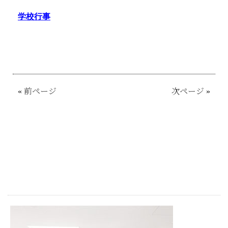
学校行事
«
前ページ
次ページ
»