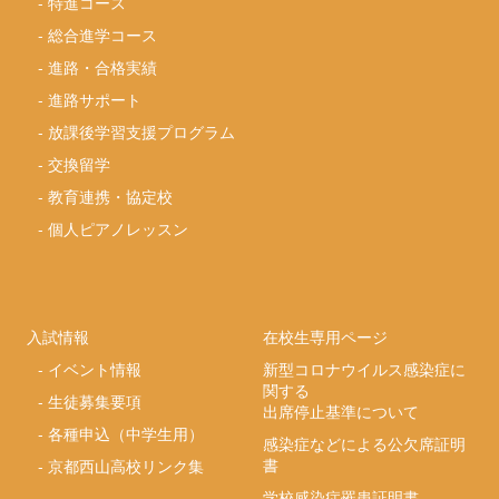
-
特進コース
-
総合進学コース
-
進路・合格実績
-
進路サポート
-
放課後学習支援プログラム
-
交換留学
-
教育連携・協定校
-
個人ピアノレッスン
入試情報
在校生専用ページ
-
イベント情報
新型コロナウイルス感染症に
関する
-
生徒募集要項
出席停止基準について
-
各種申込（中学生用）
感染症などによる公欠席証明
書
-
京都西山高校リンク集
学校感染症罹患証明書