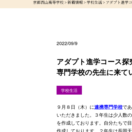
京都西山高等学校
>
新着情報
>
学校生活
>
アダプト進学
2022/09/9
アダプト進学コース探
専門学校の先生に来て
学校生活
９月８日（木）に
連携専門学校
であ
いただきました。３年生は少人数の
を作成しております。自分たちで目
作成しております。２年生は長岡天