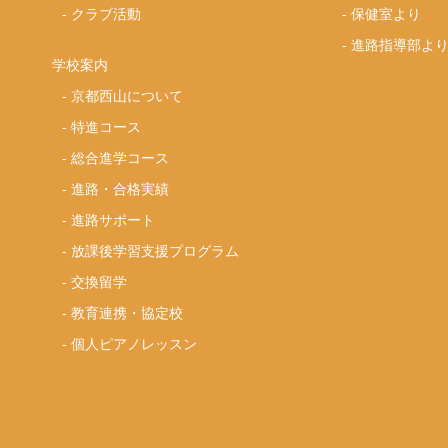
-
クラブ活動
-
保健室より
-
進路指導部よ
学校案内
-
京都西山について
-
特進コース
-
総合進学コース
-
進路・合格実績
-
進路サポート
-
放課後学習支援プログラム
-
交換留学
-
教育連携・協定校
-
個人ピアノレッスン