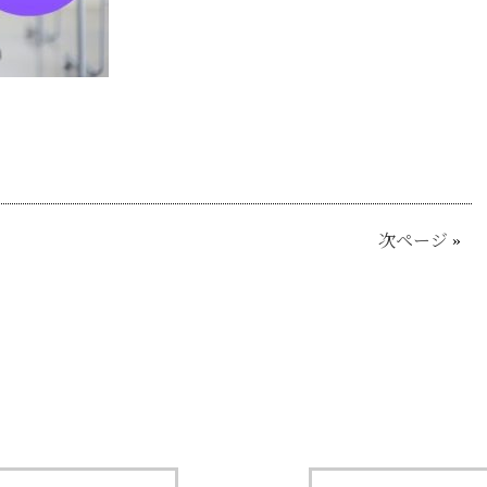
次ページ
»