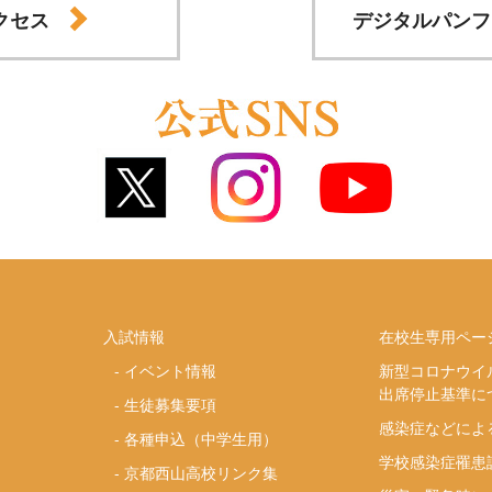
クセス
デジタルパンフ
入試情報
在校生専用ペー
-
イベント情報
新型コロナウイ
出席停止基準に
-
生徒募集要項
感染症などによ
-
各種申込（中学生用）
学校感染症罹患
-
京都西山高校リンク集