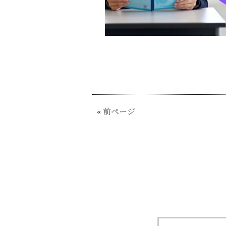
«
前ページ