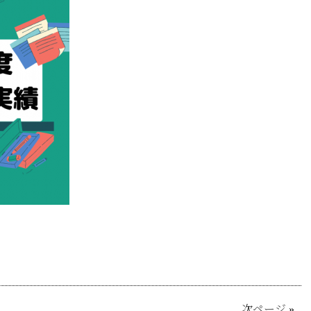
次ページ
»