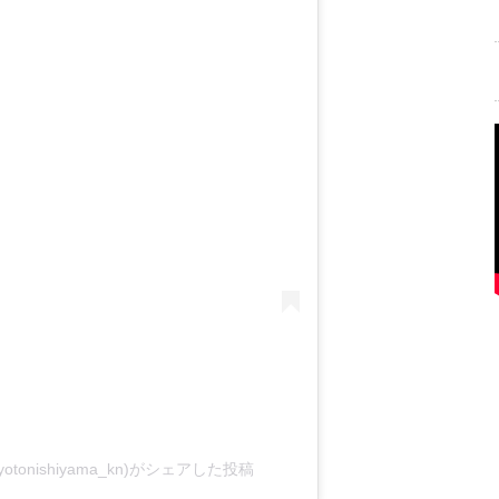
onishiyama_kn)がシェアした投稿