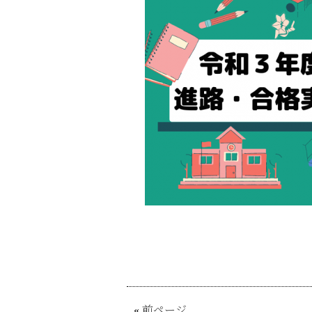
«
前ページ