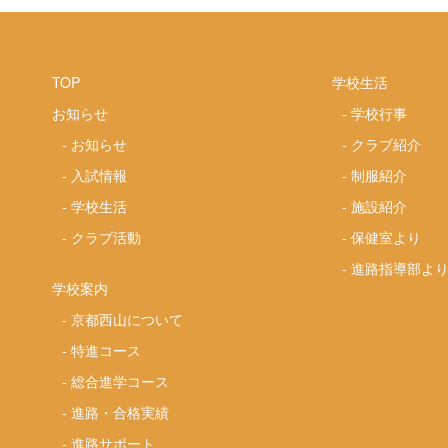
TOP
学校生活
お知らせ
-
学校行事
-
お知らせ
-
クラブ紹介
-
入試情報
-
制服紹介
-
学校生活
-
施設紹介
-
クラブ活動
-
保健室より
-
進路指導部よ
学校案内
-
京都西山について
-
特進コース
-
総合進学コース
-
進路・合格実績
-
進路サポート