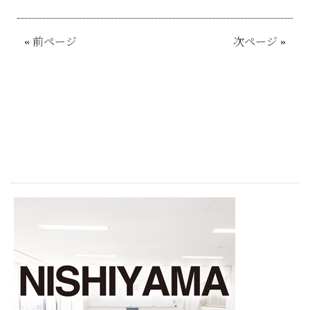
«
前ページ
次ページ
»