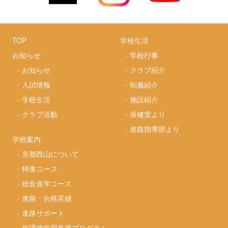
TOP
学校生活
お知らせ
-
学校行事
-
お知らせ
-
クラブ紹介
-
入試情報
-
制服紹介
-
学校生活
-
施設紹介
-
クラブ活動
-
保健室より
-
進路指導部より
学校案内
-
京都西山について
-
特進コース
-
総合進学コース
-
進路・合格実績
-
進路サポート
-
放課後学習支援プログラム